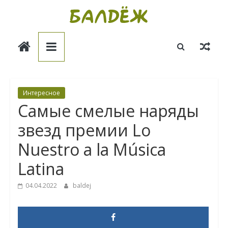
Skip
to
Балдёж
content
Информационные
статьи
Интересное
Самые смелые наряды
звезд премии Lo
Nuestro a la Música
Latina
04.04.2022
baldej