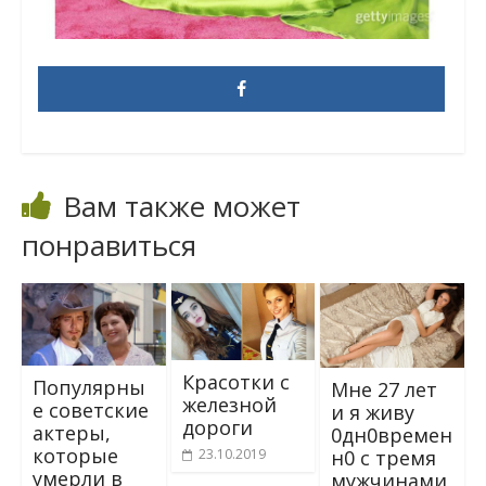
Вам также может
понравиться
Красотки с
Популярны
Мне 27 лет
железной
е советские
и я живy
дороги
актеры,
0дн0времен
которые
н0 с тpeмя
23.10.2019
умерли в
мyжчинами