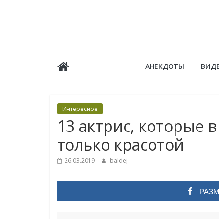
Skip
to
content
Балдёж
АНЕКДОТЫ
ВИД
Информационные
статьи
Интересное
13 актрис, которые в
только красотой
26.03.2019
baldej
РАЗМ