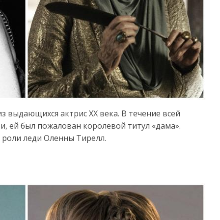
из выдающихся актрис XX века. В течение всей
и, ей был пожалован королевой титул «дама».
 роли леди Оленны Тирелл.