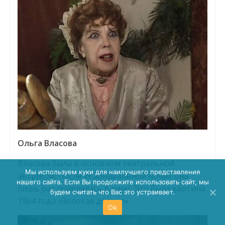
Ольга Власова
Власова была в основном театральной
Мы используем куки для наилучшего представления
актрисой. После «Карнавальной ночи» она
нашего сайта. Если Вы продолжите использовать сайт, мы
лишь раз появлялась в кино. Это была картина
будем считать что Вас это устраивает.
1964 года «Золотая долина».
Ok