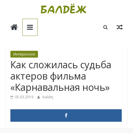
Skip
to
Балдёж
content
Информационные
статьи
Интересное
Как сложилась судьба
актеров фильма
«Карнавальная ночь»
05.03.2019
baldej