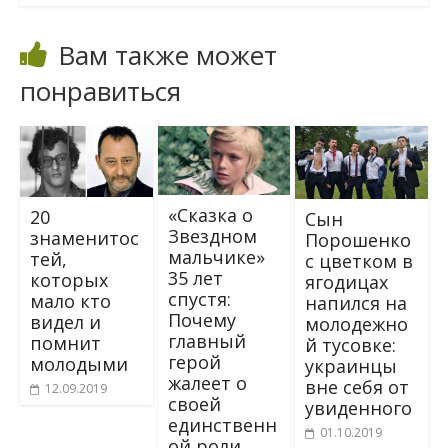
Вам также может
понравиться
«Сказка о
20
Сын
Звездном
знаменитос
Порошенко
мальчике»
тей,
с цветком в
35 лет
которых
ягодицах
спустя:
мало кто
напился на
Почему
видел и
молодежно
главный
помнит
й тусовке:
герой
молодыми
украинцы
жалеет о
вне себя от
12.09.2019
своей
увиденного
единственн
01.10.2019
ой роли