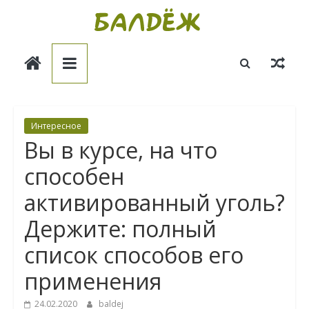
Skip
to
Балдёж
content
Информационные
статьи
Интересное
Вы в курсе, на что
способен
активированный уголь?
Держите: полный
список способов его
применения
24.02.2020
baldej