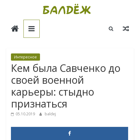
Skip
to
Балдёж
content
Информационные
статьи
Интересное
Кем была Савченко до
своей военной
карьеры: стыдно
признаться
05.10.2019
baldej