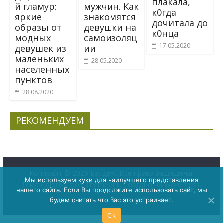
плакала,
й гламур:
мужчин. Как
к0гда
яркие
знакомятся
дочитала до
образы от
девушки на
к0нца
модных
самоизоляц
17.05.2020
девушек из
ии
маленьких
28.05.2020
населенных
пунктов
28.08.2020
РЕКОМЕНДУЕМ
Копирайт © 2026
Балдёж
. Все права защищены.
Мы используем куки для наилучшего представления
Тема
ColorMag
от ThemeGrill. Создано на
WordPress
.
нашего сайта. Если Вы продолжите использовать сайт, мы
будем считать что Вас это устраивает.
Ok