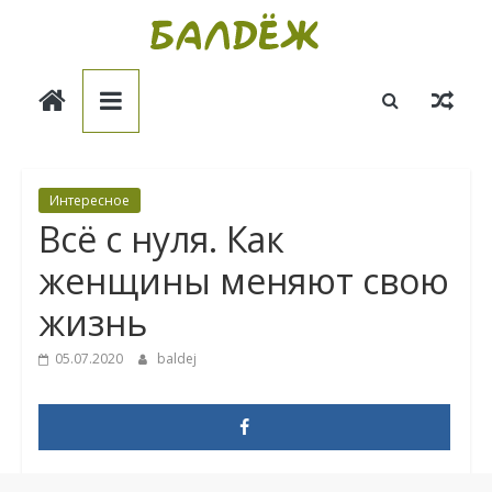
Skip
to
Балдёж
content
Информационные
статьи
Интересное
Всё с нуля. Как
женщины меняют свою
жизнь
05.07.2020
baldej