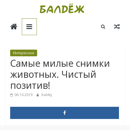
Skip
to
Балдёж
content
Информационные
статьи
Интересное
Самые милые снимки
животных. Чистый
позитив!
06.10.2019
baldej