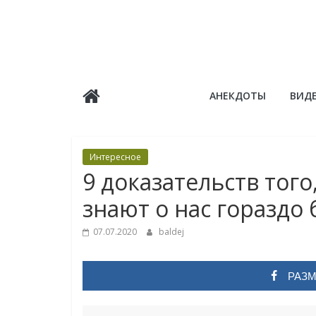
Skip
to
content
Балдёж
АНЕКДОТЫ
ВИД
Информационные
статьи
Интересное
9 доказательств того
знают о нас гораздо
07.07.2020
baldej
РАЗМ