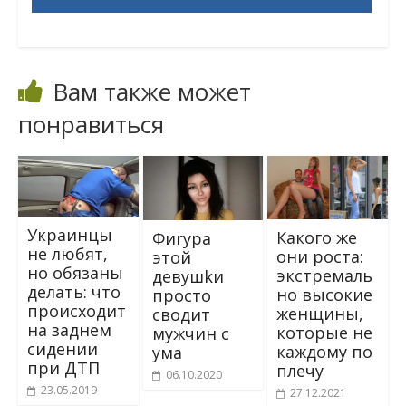
Вам также может
понравиться
Укpaинцы
Какого же
Фиrypа
нe любят,
они роста:
этой
нo oбязаны
экстремаль
девyшkи
дeлать: чтo
но высокие
просто
пpoисxoдит
женщины,
сводит
нa заднем
которые не
мужчин с
сидeнии
каждому по
ума
при ДТП
плечу
06.10.2020
23.05.2019
27.12.2021