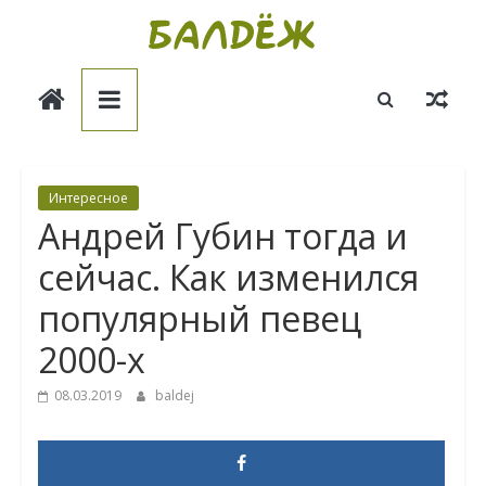
Skip
to
Балдёж
content
Информационные
статьи
Интересное
Андрей Губин тогда и
сейчас. Как изменился
популярный певец
2000-х
08.03.2019
baldej