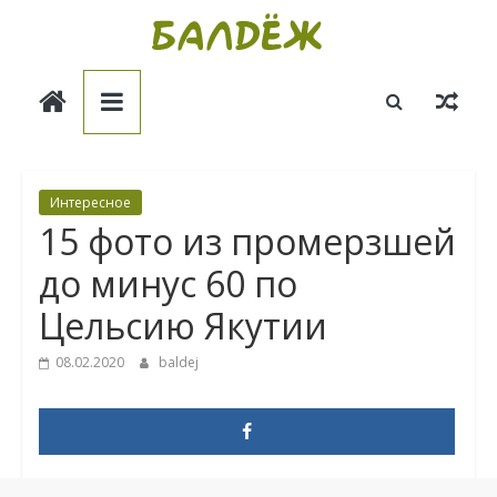
Skip
to
Балдёж
content
Информационные
статьи
Интересное
15 фото из промерзшей
до минус 60 по
Цельсию Якутии
08.02.2020
baldej