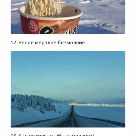
12. Белое мерзлое безмолвие
13. Кто не мохнатый – замерзнет!