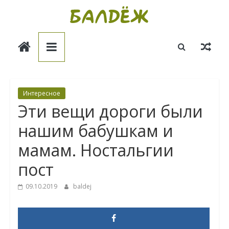
Skip
to
Балдёж
content
Информационные
статьи
Интересное
Эти вещи дороги были
нашим бабушкам и
мамам. Ностальгии
пост
09.10.2019
baldej