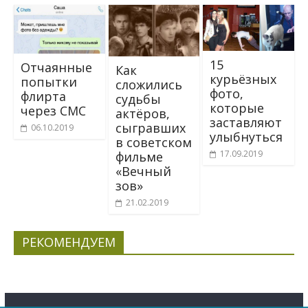
15
Отчаянные
Как
курьёзных
попытки
сложились
фото,
флирта
судьбы
которые
через СМС
актёров,
заставляют
сыгравших
06.10.2019
улыбнуться
в советском
17.09.2019
фильме
«Вечный
зов»
21.02.2019
РЕКОМЕНДУЕМ