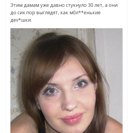
Этим дамам уже давно стукнуло 30 лет, а они
до сих пор выглядят, как м0л**енькие
деv*шки.