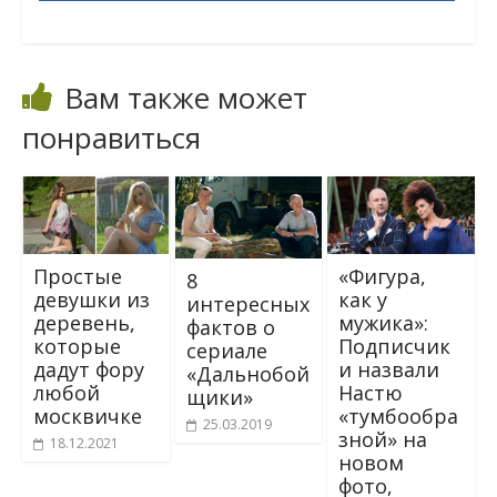
Вам также может
понравиться
Простые
«Фигура,
8
девушки из
как у
интересных
деревень,
мужика»:
фактов о
которые
Подписчик
сериале
дадут фору
и назвали
«Дальнобой
любой
Настю
щики»
москвичке
«тумбообра
25.03.2019
зной» на
18.12.2021
новом
фото,