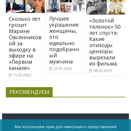
Лучшее
Сколько лет
«Золотой
украшение
грозит
теленок» 50
женщины,
Марине
лет спустя:
это
Овсянников
Какие
идеально
ой за
эпизоды
подобранн
выходку в
цензоры
ый
эфире на
вырезали
мужчина
«Первом
из фильма
канале»
23.01.2020
08.03.2019
15.03.2022
РЕКОМЕНДУЕМ
Копирайт © 2026
Балдёж
. Все права защищены.
Мы используем куки для наилучшего представления
Тема
ColorMag
от ThemeGrill. Создано на
WordPress
.