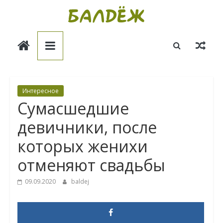
Skip
to
Балдёж
content
Информационные
статьи
Интересное
Сумасшедшие
девичники, после
которых женихи
отменяют свадьбы
09.09.2020
baldej