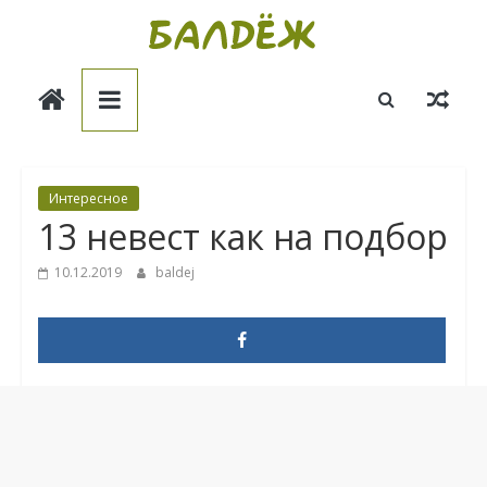
Skip
to
Балдёж
content
Информационные
статьи
Интересное
13 невест как на подбор
10.12.2019
baldej