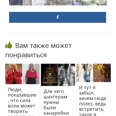
Вам также может
понравиться
И тут я
Люди,
Для чего
забыл,
показавшие
шахтерам
зачем сюда
, что сила
нужны
полез, ведь
воли может
были
встретить
творить
канарейки
такое в