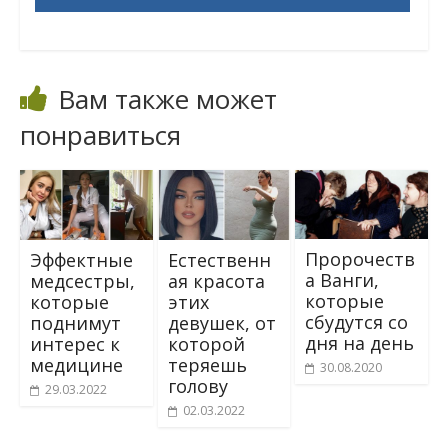
Вам также может
понравиться
Пророчеств
Эффектные
Естественн
а Ванги,
медсестры,
ая красота
которые
которые
этих
сбудутся со
поднимут
девушек, от
дня на день
интерес к
которой
медицине
теряешь
30.08.2020
голову
29.03.2022
02.03.2022