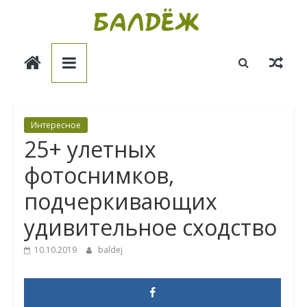
Skip
to
Балдёж
content
Информационные
статьи
Интересное
25+ улетных
фотоснимков,
подчеркивающих
удивительное сходство
10.10.2019
baldej