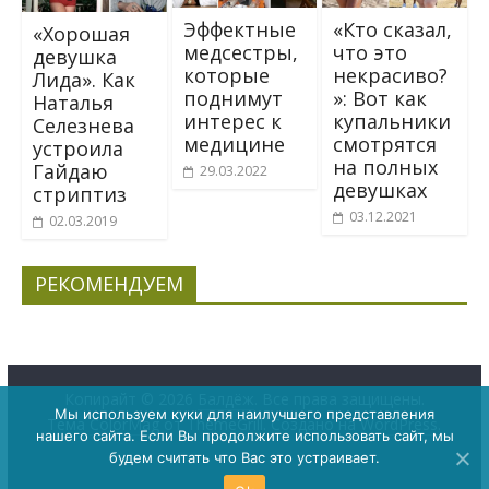
Эффектные
«Кто сказал,
«Хорошая
медсестры,
что это
девушка
которые
некрасиво?
Лида». Как
поднимут
»: Вот как
Наталья
интерес к
купальники
Селезнева
медицине
смотрятся
устроила
на полных
Гайдаю
29.03.2022
девушках
стpиптиз
03.12.2021
02.03.2019
РЕКОМЕНДУЕМ
Копирайт © 2026
Балдёж
. Все права защищены.
Мы используем куки для наилучшего представления
Тема
ColorMag
от ThemeGrill. Создано на
WordPress
.
нашего сайта. Если Вы продолжите использовать сайт, мы
будем считать что Вас это устраивает.