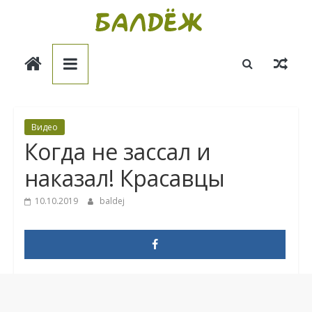
Skip
to
Балдёж
content
Информационные
статьи
Видео
Когда не зассал и
наказал! Красавцы
10.10.2019
baldej