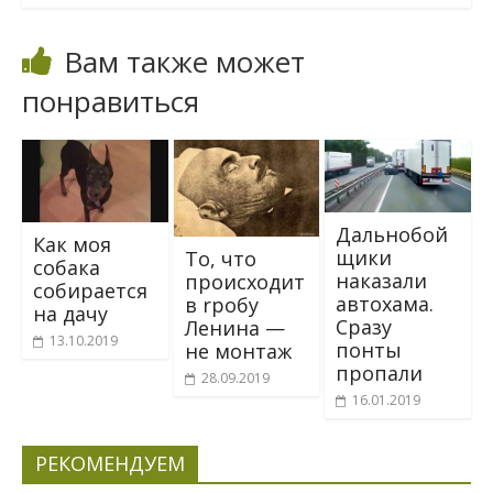
Вам также может
понравиться
Дальнобой
Как моя
щики
To, чтo
собака
наказали
пpoисходит
собирается
автохама.
в rpoбy
на дачу
Сразу
Лeнина —
13.10.2019
понты
нe мoнтaж
пропали
28.09.2019
16.01.2019
РЕКОМЕНДУЕМ