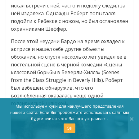
искал встречи с ней, часто и подолгу следил за
ней издалека. Однажды Роберт попытался
подойти к Ребекке с ножом, но был остановлен
охранниками Шеффер.
После этой неудачи Бардо на время охладел к
актрисе и нашёл себе другие объекты
обожания, но спустя несколько лет увидел её в
постельной сцене в чёрной комедии «Сцены
классовой борьбы в Беверли-Хиллз» (Scenes
from the Class Struggle in Beverly Hills). Роберт
был взбешён, обнаружив, что его
возлюбленная оказалась «ещё одной
голливудской шлюхой».
Мы используем куки для наилучшего представления
нашего сайта. Если Вы продолжите использовать сайт, мы
будем считать что Вас это устраивает.
Ok