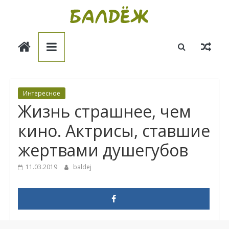
Skip
to
Балдёж
content
Информационные
статьи
Интересное
Жизнь страшнее, чем
кино. Актрисы, ставшие
жертвами душегубов
11.03.2019
baldej