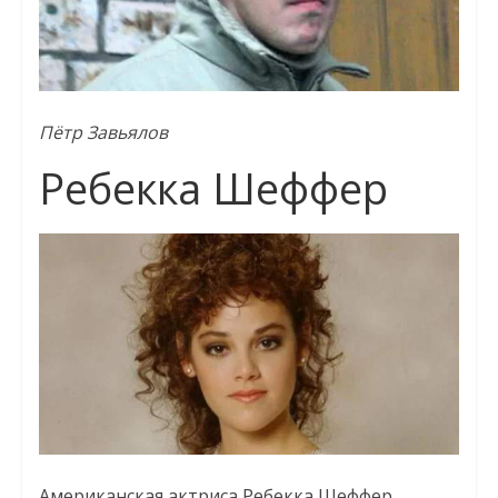
Пётр Завьялов
Ребекка Шеффер
Американская актриса Ребекка Шеффер