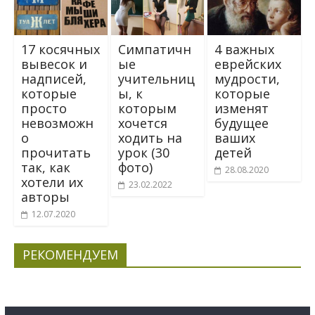
17 косячных
4 важных
Симпатичн
вывесок и
еврейских
ые
надписей,
мудрости,
учительниц
которые
которые
ы, к
просто
изменят
которым
невозможн
будущее
хочется
о
ваших
ходить на
прочитать
детей
урок (30
так, как
фото)
28.08.2020
хотели их
23.02.2022
авторы
12.07.2020
РЕКОМЕНДУЕМ