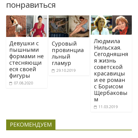
понравиться
Людмила
Девушки с
Суровый
Нильская.
пышными
провинциа
Сегодняшня
формами не
льный
я жизнь
стесняющи
гламур
советской
еся своей
29.10.2019
красавицы
фигуры
и ее роман
07.08.2020
с Борисом
Щербаковы
м
11.03.2019
РЕКОМЕНДУЕМ