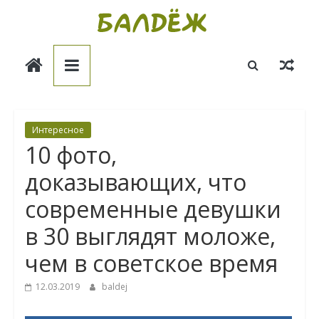
Skip
to
Балдёж
content
Информационные
статьи
Интересное
10 фото,
доказывающих, что
современные девушки
в 30 выглядят моложе,
чем в советское время
12.03.2019
baldej