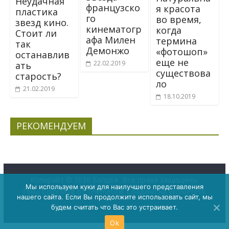
Неудачная
французско
я красота
пластика
го
во время,
звезд кино.
кинематогр
когда
Стоит ли
афа Милен
термина
так
Демонжо
«фотошоп»
останавлив
еще не
22.02.2019
ать
существова
старость?
ло
21.02.2019
18.10.2019
РЕКОМЕНДУЕМ
Копирайт © 2026
Балдёж
. Все права защищены.
Мы используем куки для наилучшего представления
Тема
ColorMag
от ThemeGrill. Создано на
WordPress
.
нашего сайта. Если Вы продолжите использовать сайт, мы
будем считать что Вас это устраивает.
Ok