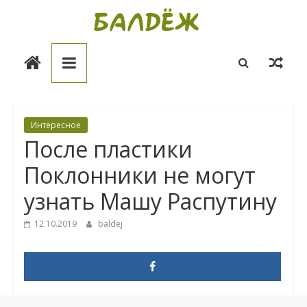
Skip
to
Балдёж
content
Информационные
статьи
Интересное
После пластики
Поклонники не могут
узнать Машу Распутину
12.10.2019
baldej