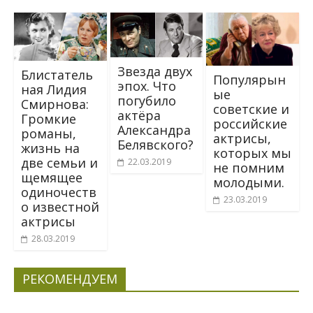
Звезда двух
Блистатель
Популярын
эпох. Что
ная Лидия
ые
погубило
Смирнова:
советские и
актёра
Громкие
российские
Александра
романы,
актрисы,
Белявского?
жизнь на
которых мы
две семьи и
22.03.2019
не помним
щемящее
молодыми.
одиночеств
23.03.2019
о известной
актрисы
28.03.2019
РЕКОМЕНДУЕМ