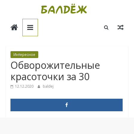
Skip
to
Балдёж
content
Информационные
статьи
Интересное
Обворожительные
красоточки за 30
12.12.2020
baldej