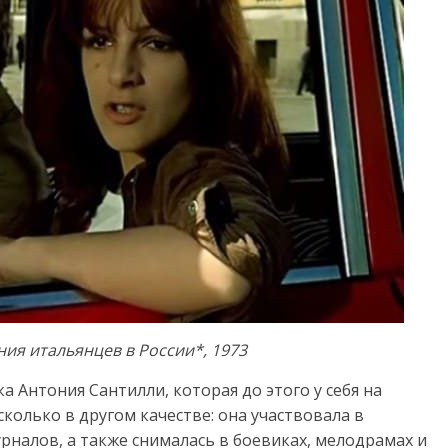
ия итальянцев в России*, 1973
а Антония Сантилли, которая до этого у себя на
колько в другом качестве: она участвовала в
рналов, а также снималась в боевиках, мелодрамах и