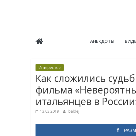
Skip
to
content
Балдёж
АНЕКДОТЫ
ВИД
Информационные
статьи
Интересное
Как сложились судьб
фильма «Невероятн
итальянцев в России
13.03.2019
baldej
РАЗМ