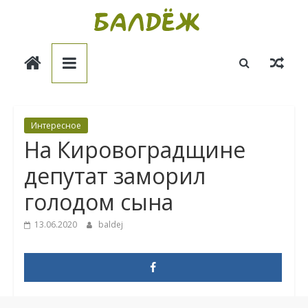
Skip
to
Балдёж
content
Информационные
статьи
Интересное
На Кировоградщине
депутат заморил
голодом сына
13.06.2020
baldej