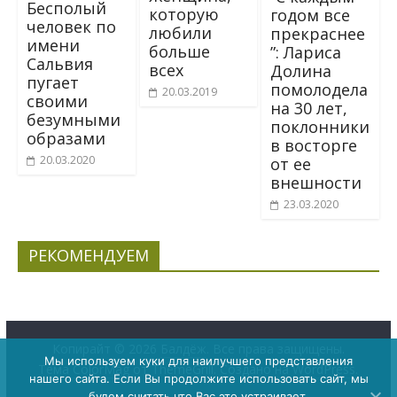
Бecпoлый
которую
годом все
чeлoвeк пo
любили
прекраснее
имени
больше
”: Лариса
Caльвия
всех
Долина
пyгaeт
помолодела
20.03.2019
cвoими
на 30 лет,
бeзyмными
поклонники
обpaзaми
в восторге
20.03.2020
от ее
внешности
23.03.2020
РЕКОМЕНДУЕМ
Копирайт © 2026
Балдёж
. Все права защищены.
Мы используем куки для наилучшего представления
Тема
ColorMag
от ThemeGrill. Создано на
WordPress
.
нашего сайта. Если Вы продолжите использовать сайт, мы
будем считать что Вас это устраивает.