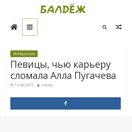
Skip
to
Балдёж
content
Информационные
статьи
Интересное
Певицы, чью карьеру
сломала Алла Пугачева
14.08.2019
baldej