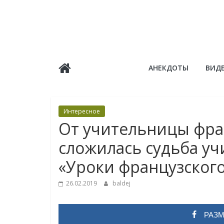
Skip
to
content
Балдёж
АНЕКДОТЫ
ВИД
Информационные
статьи
Интересное
От учительницы фран
сложилась судьба у
«Уроки французского
26.02.2019
baldej
РАЗМ