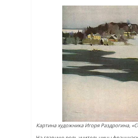
Картина художника Игоря Раздрогина, «С
На главную роль учительницы французско