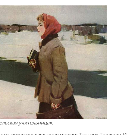
ельская учительница».
го, режиссер взял свою супругу Татьяну Ташкову. И