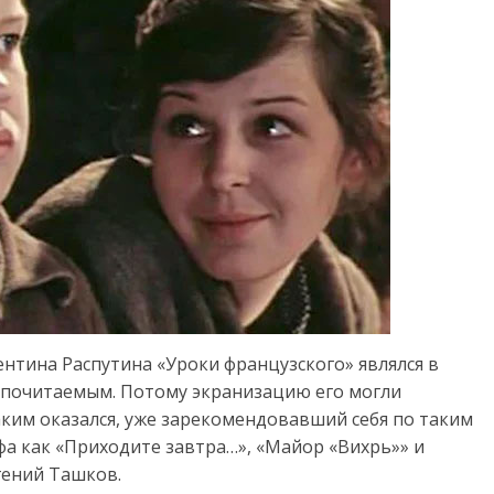
ентина Распутина «Уроки французского» являлся в
 почитаемым. Потому экранизацию его могли
аким оказался, уже зарекомендовавший себя по таким
а как «Приходите завтра…», «Майор «Вихрь»» и
гений Ташков.