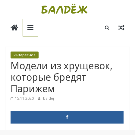
Skip
to
Балдёж
content
Информационные
статьи
Интересное
Модели из хрущевок,
которые бредят
Парижем
15.11.2020
baldej