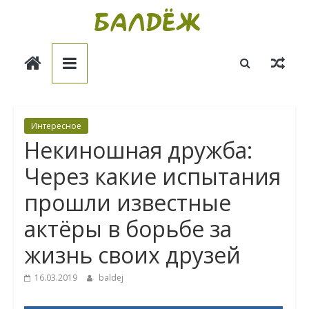
Skip
to
Балдёж
content
Информационные
статьи
Интересное
Некиношная дружба:
Через какие испытания
прошли известные
актёры в борьбе за
жизнь своих друзей
16.03.2019
baldej