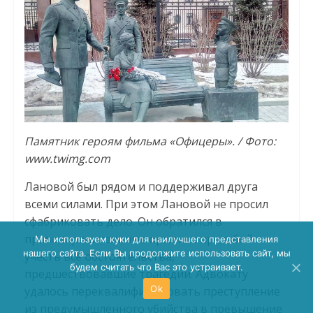
Памятник героям фильма «Офицеры». / Фото:
www.twimg.com
Лановой был рядом и поддерживал друга
всеми силами. При этом Лановой не просил
сфабриковать дело. Он обратился в
правоохранительные органы с просьбой
Мы используем куки для наилучшего представления
нашего сайта. Если Вы продолжите использовать сайт, мы
учесть все обстоятельства,
будем считать что Вас это устраивает.
предшествовавшие трагедии. Адвокату
Ok
удалось переквалифицировать преступление
из предумышленного убийства в превышение