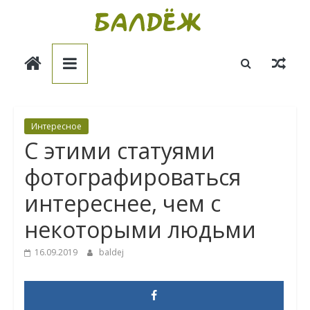
Skip
to
Балдёж
content
Информационные
статьи
Интересное
С этими статуями
фотографироваться
интереснее, чем с
некоторыми людьми
16.09.2019
baldej