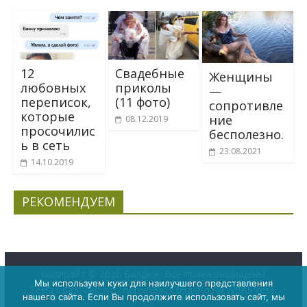
12
Свадебные
Женщины
любовных
приколы
—
переписок,
(11 фото)
сопротивле
которые
ние
08.12.2019
просочилис
бесполезно.
ь в сеть
23.08.2021
14.10.2019
РЕКОМЕНДУЕМ
Копирайт © 2026
Балдёж
. Все права защищены.
Мы используем куки для наилучшего представления
Тема
ColorMag
от ThemeGrill. Создано на
WordPress
.
нашего сайта. Если Вы продолжите использовать сайт, мы