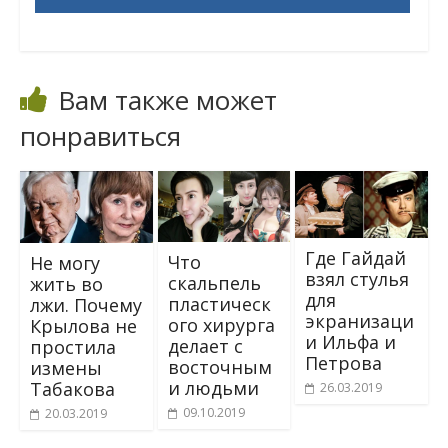
Вам также может
понравиться
Где Гайдай
Что
Не могу
взял стулья
скальпель
жить во
для
пластическ
лжи. Почему
экранизаци
ого хирурга
Крылова не
и Ильфа и
делает с
простила
Петрова
восточным
измены
и людьми
Табакова
26.03.2019
09.10.2019
20.03.2019