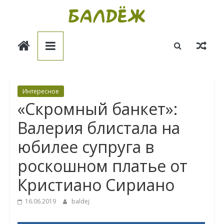
Skip
to
Балдёж
content
Информационные
статьи
Интересное
«Скромный банкет»:
Валерия блистала на
юбилее супруга в
роскошном платье от
Кристиано Сириано
16.06.2019
baldej