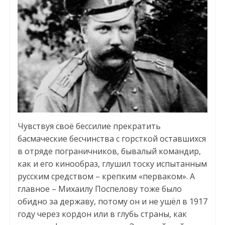
Чувствуя своё бессилие прекратить
басмаческие бесчинства с горсткой оставшихся
в отряде пограничников, бывалый командир,
как и его кинообраз, глушил тоску испытанным
русским средством – крепким «перваком». А
главное – Михаилу Поспелову тоже было
обидно за державу, потому он и не ушёл в 1917
году через кордон или в глубь страны, как