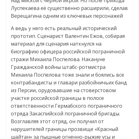
над миской с чёрной икрой. Но после прихода
Луспекаева её существенно расширили, сделав
Верещагина одним из ключевых персонажей
А ведь у него есть реальный исторический
прототип. Сценарист Валентин Ежов, собирая
материал для сценария наткнулся на
биографию офицера российской пограничной
стражи Михаила Поспелова. Накануне
Гражданской войны штабс-ротмистра
Михаила Поспелова тоже знали и боялись все
контрабандисты и главари разбойничьих банд
из Персии, орудовавшие на стоверстовом
участке российской границы в полосе
ответственности Гермабского пограничного
отряда Закаспийской пограничной бригады.
Возглавляя этот отряд, он получил от
нарушителей границы прозвище «Красный
шайтан» за пышные огненно-рыжие усы и