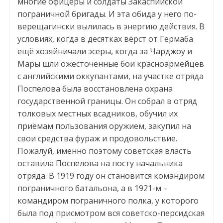
многие офицеры и солдаты Закаспийской
пограничной бригады. И эта обида у него по-
верещагински вылилась в энергию действия. В
условиях, когда в десятках вёрст от Гермаба
ещё хозяйничали эсеры, когда за Чарджоу и
Мары шли ожесточённые бои красноармейцев
с английскими оккупантами, на участке отряда
Поспелова была восстановлена охрана
государственной границы. Он собрал в отряд
толковых местных всадников, обучил их
приёмам пользования оружием, закупил на
свои средства фураж и продовольствие.
Пожалуй, именно поэтому советская власть
оставила Поспелова на посту начальника
отряда. В 1919 году он становится командиром
пограничного батальона, а в 1921-м –
командиром пограничного полка, у которого
была под присмотром вся советско-персидская