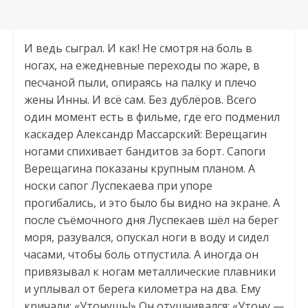
И ведь сыграл. И как! Не смотря на боль в
ногах, на ежедневные переходы по жаре, в
песчаной пыли, опираясь на палку и плечо
жены Инны. И всё сам. Без дублёров. Всего
один момент есть в фильме, где его подменил
каскадер Александр Массарский: Верещагин
ногами спихивает бандитов за борт. Сапоги
Верещагина показаны крупным планом. А
носки сапог Луспекаева при упоре
прогибались, и это было бы видно на экране. А
после съёмочного дня Луспекаев шёл на берег
моря, разувался, опускал ноги в воду и сидел
часами, чтобы боль отпустила. А иногда он
привязывал к ногам металлические плавники
и уплывал от берега километра на два. Ему
кричали: «Утонушь!» Он отушчивался: «Утону —