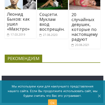
Леонид
Соцсети.
20
Быков: как
Муклам
случайных
ушел
вход
девушек,
«Маэстро»
воспрещён.
которые по
настоящему
17.03.2019
27.08.2020
радуют
20.08.2021
РЕКОМЕНДУЕМ
Копирайт © 2026
Балдёж
. Все права защищены.
Мы используем куки для наилучшего представления
Тема
ColorMag
от ThemeGrill. Создано на
WordPress
.
нашего сайта. Если Вы продолжите использовать сайт, мы
будем считать что Вас это устраивает.
Ok