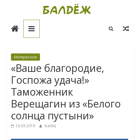
Skip
to
Балдёж
content
Информационные
статьи
Интересное
«Ваше благородие,
Госпожа удача!»
Таможенник
Верещагин из «Белого
солнца пустыни»
16.03.2019
baldej