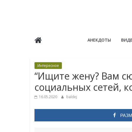
Skip
to
content
Балдёж
АНЕКДОТЫ
ВИД
Информационные
статьи
Интересное
“Ищите жену? Вам сю
социальных сетей, к
16.05.2020
baldej
РАЗМ