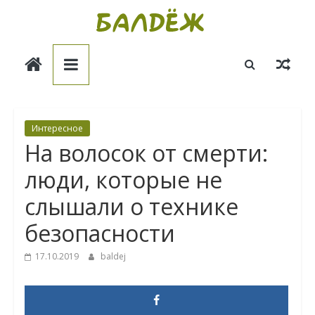
Skip
to
Балдёж
content
Информационные
статьи
Интересное
На волосок от смерти:
люди, которые не
слышали о технике
безопасности
17.10.2019
baldej