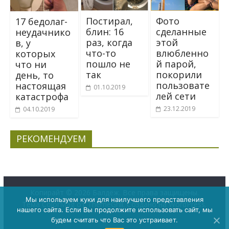
Постирал,
Фото
17 бедолаг-
блин: 16
сделанные
неудачнико
раз, когда
этой
в, у
что-то
влюбленно
которых
пошло не
й парой,
что ни
так
покорили
день, то
пользовате
настоящая
01.10.2019
лей сети
катастрофа
23.12.2019
04.10.2019
РЕКОМЕНДУЕМ
Копирайт © 2026
Балдёж
. Все права защищены.
Мы используем куки для наилучшего представления
Тема
ColorMag
от ThemeGrill. Создано на
WordPress
.
нашего сайта. Если Вы продолжите использовать сайт, мы
будем считать что Вас это устраивает.