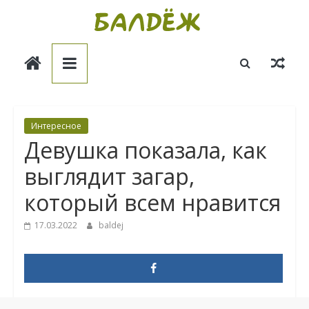
Skip
to
Балдёж
content
Информационные
статьи
Интересное
Девушка показала, как
выглядит загар,
который всем нравится
17.03.2022
baldej