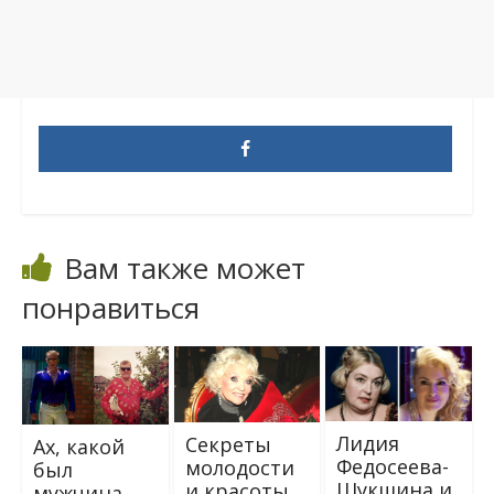
Вам также может
понравиться
Лидия
Ceкpeты
Ах, какой
Федосеева-
мoлoдoсти
был
Шукшина и
и кpaсоты
мужчина.