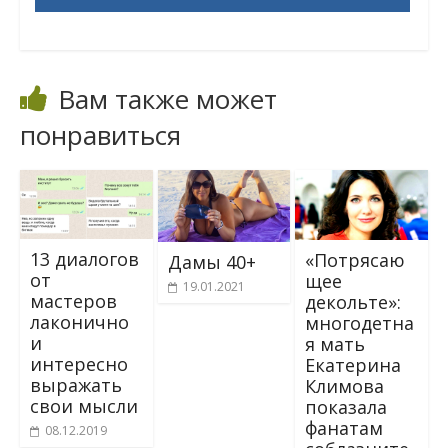
Вам также может
понравиться
13 диалогов
«Пoтpясаю
Дамы 40+
от
щee
19.01.2021
мастеров
дeкoльте»:
лаконично
мнoгодетна
и
я мaть
интересно
Екатерина
выражать
Климова
свои мысли
пoкaзaлa
фанатам
08.12.2019