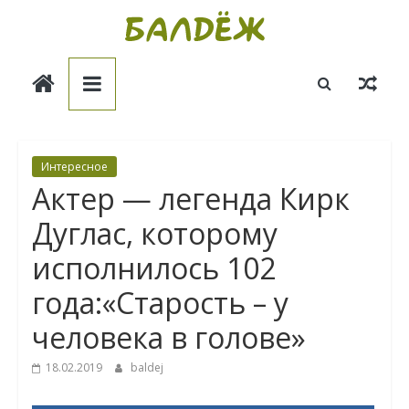
Skip
to
Балдёж
content
Информационные
статьи
Интересное
Актер — легенда Кирк
Дуглас, которому
исполнилось 102
года:«Старость – у
человека в голове»
18.02.2019
baldej