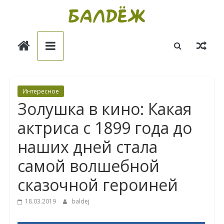
Skip
to
Балдёж
content
Информационные
статьи
Интересное
Золушка в кино: Какая
актриса с 1899 года до
наших дней стала
самой волшебной
сказочной героиней
18.03.2019
baldej