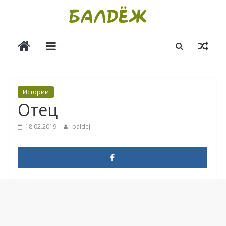
Skip
to
Балдёж
content
Информационные
статьи
Истории
Отец
18.02.2019
baldej