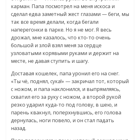
карман. Папа посмотрел на меня искоса и
сделал едва заметный жест глазами — беги, мы
так все время делали, когда бегали
наперегонки в парке. Но я не мог. Я весь
дрожал, мне казалось, что кто-то очень
большой и злой взял меня за сердце
узловатыми корявыми руками и держит на
месте, не давая ступить и шагу.
Доставая кошелек, папа уронил его на снег.
«Ты чё, поднял, сука!» — закричал тот, который
с ножом, и папа наклонился, и выпрямляясь,
схватил его за руку с ножом, а второй рукой
резко ударил куда-то под голову, в шею, и
парень квакнул, поперхнувшись, его голова
дернулась, ноги повело, и он стал падать
назад.