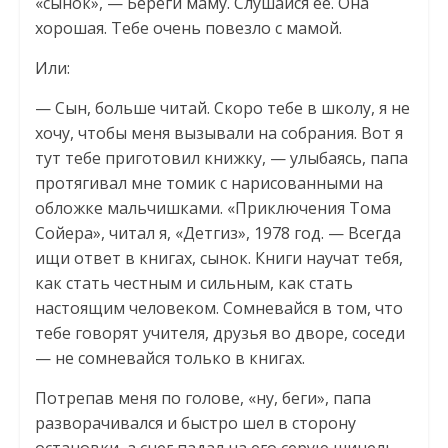
«сынок», — Береги маму. Слушайся её. Она
хорошая. Тебе очень повезло с мамой.
Или:
— Сын, больше читай. Скоро тебе в школу, я не
хочу, чтобы меня вызывали на собрания. Вот я
тут тебе приготовил книжку, — улыбаясь, папа
протягивал мне томик с нарисованными на
обложке мальчишками. «Приключения Тома
Сойера», читал я, «Детгиз», 1978 год. — Всегда
ищи ответ в книгах, сынок. Книги научат тебя,
как стать честным и сильным, как стать
настоящим человеком. Сомневайся в том, что
тебе говорят учителя, друзья во дворе, соседи
— не сомневайся только в книгах.
Потрепав меня по голове, «ну, беги», папа
разворачивался и быстро шел в сторону
остановки, а снег падал на его серую шинель,