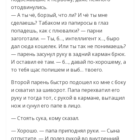
отодвинулись.
— А ты чё, борзый, что ли? И чё ты мне
сделаешь? Табаком из папиросы в глаз
попадешь, как с плювалки? — парни
загоготали. — Ты, б…, интеллигент x…, быро
дал сюда кошелек. Или ты так не понимаешь?
— парень засунул руку в задний карман брюк.
И оставил её там. — б…, давай по-хорошему, а
то тебя щас попишем и выб… твоего.
Второй парень быстро подошел ко мне с боку
и схватил за шиворот. Папа перехватил его
руку и тогда тот, с рукой в кармане, вытащил
нож и сунул его папе в лицо.
— Стоять сука, кому сказал.
— Хорошо. — папа приподнял руки. — Сына
отпустите. — И полез рукой во внутренний