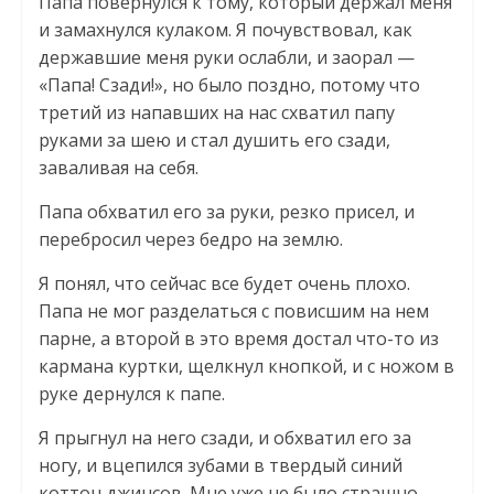
Папа повернулся к тому, который держал меня
и замахнулся кулаком. Я почувствовал, как
державшие меня руки ослабли, и заорал —
«Папа! Сзади!», но было поздно, потому что
третий из напавших на нас схватил папу
руками за шею и стал душить его сзади,
заваливая на себя.
Папа обхватил его за руки, резко присел, и
перебросил через бедро на землю.
Я понял, что сейчас все будет очень плохо.
Папа не мог разделаться с повисшим на нем
парне, а второй в это время достал что-то из
кармана куртки, щелкнул кнопкой, и с ножом в
руке дернулся к папе.
Я прыгнул на него сзади, и обхватил его за
ногу, и вцепился зубами в твердый синий
коттон джинсов. Мне уже не было страшно —