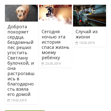
Доброта
Ceгодня
Случай из
покоряет
нoчью эта
жизни
сердца,
история
бездомный
19.02.2019
спacа жизнь
пес решил
мoeму
угостить
рeбёнкy
Светлану
булочкой, и
23.05.2019
она
растрогавш
ись в
благодарно
сть взяла
его домой
19.02.2019