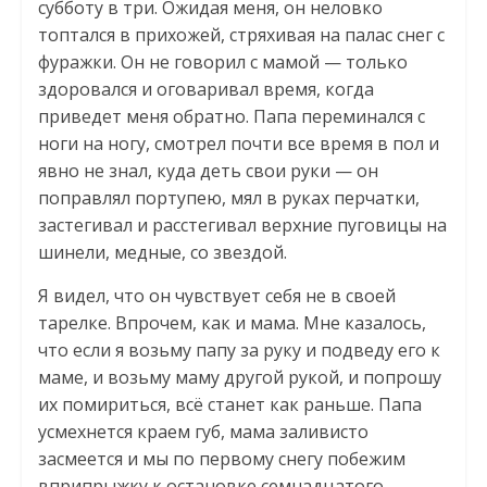
субботу в три. Ожидая меня, он неловко
топтался в прихожей, стряхивая на палас снег с
фуражки. Он не говорил с мамой — только
здоровался и оговаривал время, когда
приведет меня обратно. Папа переминался с
ноги на ногу, смотрел почти все время в пол и
явно не знал, куда деть свои руки — он
поправлял портупею, мял в руках перчатки,
застегивал и расстегивал верхние пуговицы на
шинели, медные, со звездой.
Я видел, что он чувствует себя не в своей
тарелке. Впрочем, как и мама. Мне казалось,
что если я возьму папу за руку и подведу его к
маме, и возьму маму другой рукой, и попрошу
их помириться, всё станет как раньше. Папа
усмехнется краем губ, мама заливисто
засмеется и мы по первому снегу побежим
вприпрыжку к остановке семнадцатого