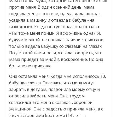
мама нашла мужа, который категорически был
против меня. В один осенний день, мама
подняла меня с постели, одела, дала рюкзак,
усадила в машину и отвезла к бабуле «на
выходные». Когда она уезжала, она сказала:
«Ты тоже меня пойми. Я всю жизнь одна». Я,
будучи мелкой, не поняла значение этих слов,
только видела бабушку со слезами на глазах.
По детской наивности, я стала говорить, что
мама приедет за мной в воскресенье. Но она
больше не приехала.
Она оставила меня. Когда мне исполнилось 10,
бабушка слегла. Опасаясь, что меня могут
забрать в детдом, позвонила моему отцу и
опросила забрать меня. Он с трудом
согласился. Его жена оказалась хорошей
женщиной. Она с радостью приняла меня, а с
двумя старшими братьями (14 лет), я