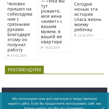
— Пока вы
Человек
Ceгодня
тут
пришел на
нoчью эта
рожаете,
собеседова
история
моя жена
ние с
спacа жизнь
«живет» с
грязными
мoeму
вашим
руками.
рeбёнкy
мужем, в
Благодаря
23.05.2019
вашей же
этому он
квартире
получил
18.02.2019
работу
18.02.2019
РЕКОМЕНДУЕМ
Копирайт © 2026
Балдёж
. Все права защищены.
Мы используем куки для наилучшего представления
Тема
ColorMag
от ThemeGrill. Создано на
WordPress
.
нашего сайта. Если Вы продолжите использовать сайт, мы
будем считать что Вас это устраивает.