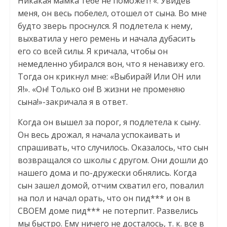
Никакая мамка тебе не поможет! «. Увидев
меня, он весь побелел, отошел от сына. Во мне
будто зверь проснулся. Я подлетела к нему,
выхватила у него ремень и начала дубасить
его со всей силы. Я кричала, чтобы он
немедленно убирался вон, что я ненавижу его.
Тогда он крикнул мне: «Выбирай! Или ОН или
Я!». «Он! Только он! В жизни не променяю
сына!»-закричала я в ответ.
Когда он вышел за порог, я подлетела к сыну.
Он весь дрожал, я начала успокаивать и
спрашивать, что случилось. Оказалось, что сын
возвращался со школы с другом. Они дошли до
нашего дома и по-дружески обнялись. Когда
сын зашел домой, отчим схватил его, повалил
на пол и начал орать, что он пид*** и он в
СВОЕМ доме пид*** не потерпит. Развелись
мы быстро. Ему ничего не досталось, т. к. все в