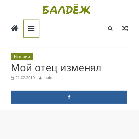
Skip
to
Балдёж
content
Информационные
статьи
Истории
Мой отец изменял
21.02.2019
baldej