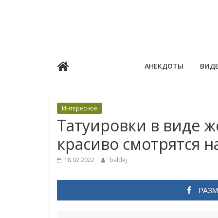
Skip
to
content
Балдёж
АНЕКДОТЫ
ВИД
Информационные
статьи
Интересное
Татуировки в виде 
красиво смотрятся н
18.02.2022
baldej
РАЗМ