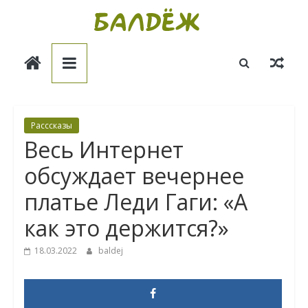
Skip
to
Балдёж
content
Информационные
статьи
Расссказы
Весь Интернет
обсуждает вечернее
платье Леди Гаги: «А
как это держится?»
18.03.2022
baldej