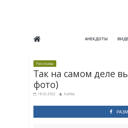
Skip
to
content
Балдёж
АНЕКДОТЫ
ВИД
Информационные
статьи
Расссказы
Так на самом деле в
фото)
18.02.2022
baldej
РАЗМ