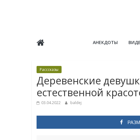
Skip
to
content
Балдёж
АНЕКДОТЫ
ВИД
Информационные
статьи
Расссказы
Деревенские девушк
естественной красо
03.04.2022
baldej
РАЗМ