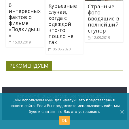
6
Курьезные
Странные
интересных
случаи,
фото,
фактов о
когда с
вводящие в
фильме
одеждой
полнейший
«Подкидыш
что-то
ступор
»
пошло не
12.09.2019
так
15.03.2019
06.08.2020
РЕКОМЕНДУЕМ
Копирайт © 2026
Балдёж
. Все права защищены.
Мы используем куки для наилучшего представления
Тема
ColorMag
от ThemeGrill. Создано на
WordPress
.
нашего сайта. Если Вы продолжите использовать сайт, мы
будем считать что Вас это устраивает.
Ok