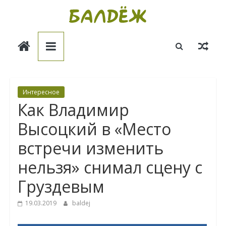
Skip
to
Балдёж
content
Информационные
статьи
Интересное
Как Владимир
Высоцкий в «Место
встречи изменить
нельзя» снимал сцену с
Груздевым
19.03.2019
baldej