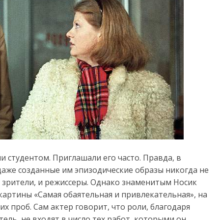
и студентом. Приглашали его часто. Правда, в
даже созданные им эпизодические образы никогда не
 и зрители, и режиссеры. Однако знаменитым Носик
картины «Самая обаятельная и привлекательная», на
их проб. Сам актер говорит, что роли, благодаря
ель, не входят в число тех работ, которыми он