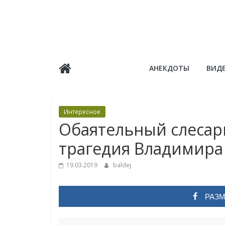
Skip
to
content
Балдёж
АНЕКДОТЫ
ВИД
Информационные
статьи
Интересное
Обаятельный слесарь
трагедия Владимира
19.03.2019
baldej
РАЗМ