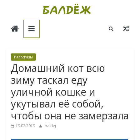
Skip
to
Балдёж
content
Информационные
статьи
Расссказы
Домашний кот всю
зиму таскал еду
уличной кошке и
укутывал её собой,
чтобы она не замерзала
19.02.2019
baldej