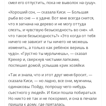
смел его отпустить, пока не выволок на сушу».
«Хороший сон, — сказала Киси. — Большая
рыба во сне — к удаче. Вот мне всегда снится,
что я загнана на дерево и не могу оттуда
слезть, и чувствую безысходность во сне». «А
что такое безысходность?» «Это когда от тебя
ничего не зависит и ты ничего не можешь
изменить, а только как ребёнок веришь в
чудо». «Грустно ты мурлычешь», — сказал
Крекер и, сверкнув чистыми лапками,
поспешил домой, услышав крик хозяйки.
«Так и знала, что и этот друг меня бросит, —
сказала Киси, — но ладно, все они, мужчины,
одинаковы. Пойду, попрошу чего-нибудь
съестного у людей». И Киси пошла побираться.
Но никто её так и не покормил, и она в печали
пришла к дому, где пряталась.