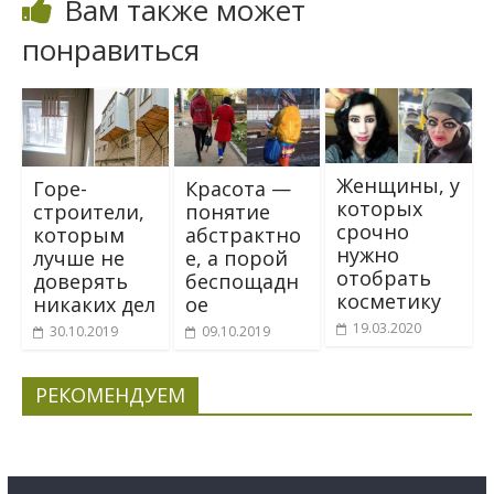
Вам также может
понравиться
Женщины, у
Горе-
Красота —
которых
строители,
понятие
срочно
которым
абстрактно
нужно
лучше не
е, а порой
отобрать
доверять
беспощадн
косметику
никаких дел
ое
19.03.2020
30.10.2019
09.10.2019
РЕКОМЕНДУЕМ