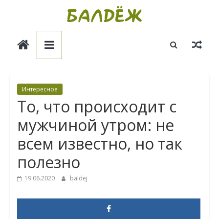
Skip
to
Балдёж
content
Информационные
статьи
Интересное
То, что происходит с
мужчиной утром: не
всем известно, но так
полезно
19.06.2020
baldej