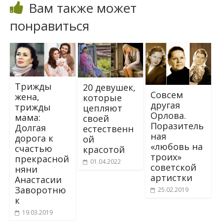
Вам также может
понравиться
Трижды
20 девушек,
Совсем
жена,
которые
другая
трижды
цепляют
Орлова.
мама:
своей
Поразитель
Долгая
естественн
ная
дорога к
ой
«любовь на
счастью
красотой
троих»
прекрасной
01.04.2022
советской
няни
артистки
Анастасии
Заворотню
25.02.2019
к
19.03.2019