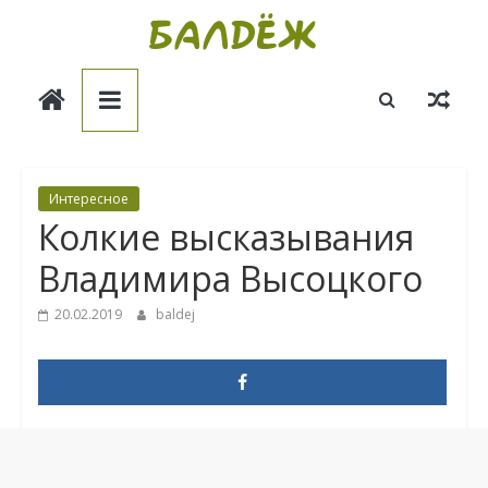
Skip
to
Балдёж
content
Информационные
статьи
Интересное
Колкие высказывания
Владимира Высоцкого
20.02.2019
baldej