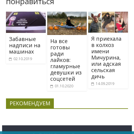
понравиться
Я приехала
Забавные
На все
в колхоз
надписи на
готовы
имени
машинах
ради
Мичурина,
02.10.2019
лайков:
или адская
гламурные
сельская
девушки из
дичь
соцсетей
14.09.2019
01.10.2020
РЕКОМЕНДУЕМ