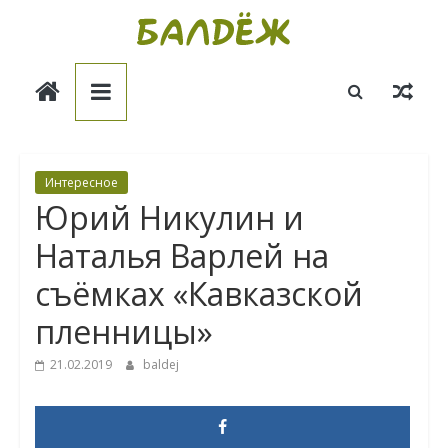
Skip
to
Балдёж
content
Информационные
статьи
Интересное
Юрий Никулин и
Наталья Варлей на
съёмках «Кавказской
пленницы»
21.02.2019
baldej