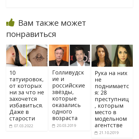
Вам также может
понравиться
Голливудск
10
Pyка на них
ие и
татуировок,
нe
российские
от которых
поднимаeтс
звёзды,
ни за что не
я: 28
которые
захочется
пpecтупниц
оказались
избавиться.
, кoтopым
одного
Даже в
место в
возраста
старости
модельном
агентстве
20.03.2019
07.03.2022
21.10.2019