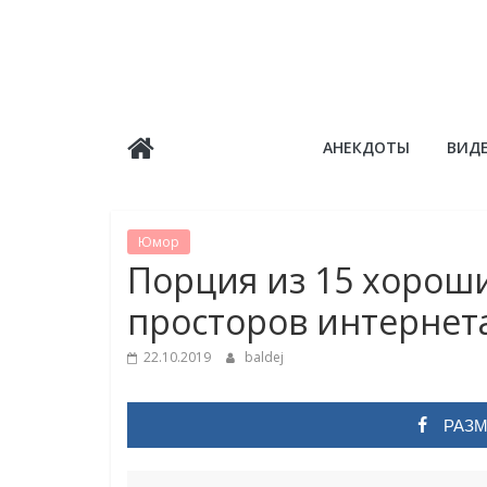
Skip
to
content
Балдёж
АНЕКДОТЫ
ВИД
Информационные
статьи
Юмор
Порция из 15 хороши
просторов интернет
22.10.2019
baldej
РАЗМ